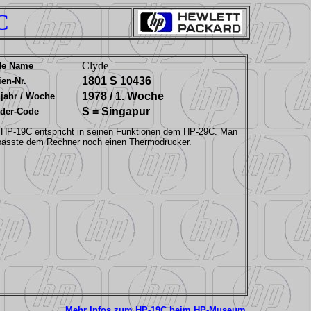
C
Clyde
de Name
1801 S 10436
ien-Nr.
1978 / 1. Woche
jahr / Woche
S = Singapur
der-Code
 HP-19C entspricht in seinen Funktionen dem HP-29C. Man
passte dem Rechner noch einen Thermodrucker.
Mehr Infos zum HP-19C beim HP-Museum