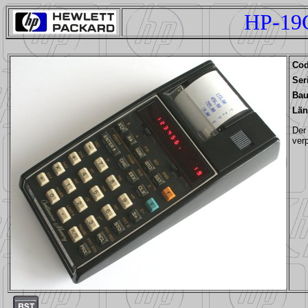
HP-19
Co
Ser
Bau
Län
Der
ver