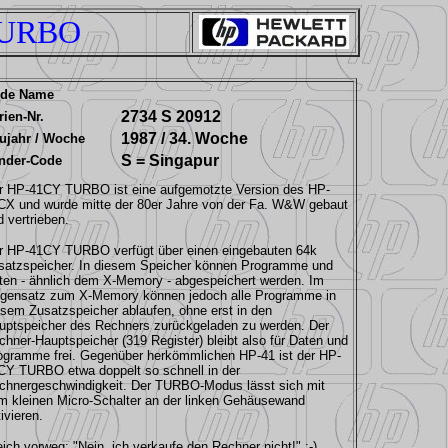
TURBO
de Name
2734 S 20912
rien-Nr.
1987 / 34. Woche
ujahr / Woche
S = Singapur
nder-Code
r HP-41CY TURBO ist eine aufgemotzte Version des HP-
CX und wurde mitte der 80er Jahre von der Fa. W&W gebaut
d vertrieben.
r HP-41CY TURBO verfügt über einen eingebauten 64k
satzspeicher. In diesem Speicher können Programme und
ten - ähnlich dem X-Memory - abgespeichert werden. Im
gensatz zum X-Memory können jedoch alle Programme in
esem Zusatzspeicher ablaufen, ohne erst in den
uptspeicher des Rechners zurückgeladen zu werden. Der
chner-Hauptspeicher (319 Register) bleibt also für Daten und
ogramme frei. Gegenüber herkömmlichen HP-41 ist der HP-
CY TURBO etwa doppelt so schnell in der
chnergeschwindigkeit. Der TURBO-Modus lässt sich mit
m kleinen Micro-Schalter an der linken Gehäusewand
ivieren.
eich vorweg: "Nein, ich verkaufe den Rechner nicht!" ;-)