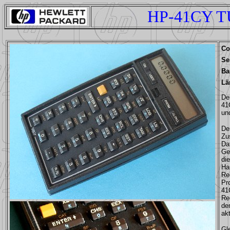
HP-41CY 
Co
Se
Ba
Lä
De
41
un
De
Zu
Da
Ge
di
Ha
Re
Pr
41
Re
de
akt
Gl